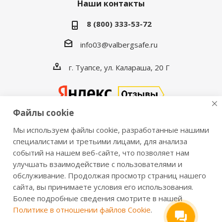
Наши контакты
8 (800) 333-53-72
info03@valbergsafe.ru
г. Туапсе, ул. Калараша, 20 Г
Файлы cookie
Мы используем файлы cookie, разработанные нашими
2016-2026 © VALBERGSAFE.RU — Интернет-магазин
специалистами и третьими лицами, для анализа
событий на нашем веб-сайте, что позволяет нам
сейфов Valberg и металлической мебели Практик.
улучшать взаимодействие с пользователями и
Продажа сейфов для дома и офиса, металлических
обслуживание. Продолжая просмотр страниц нашего
шкафов, стеллажей, металлических дверей.
сайта, вы принимаете условия его использования.
Информация о розничных ценах, технических
Более подробные сведения смотрите в нашей
характеристиках, наличии на складе носит справочный
Политике в отношении файлов Cookie
.
характер и не является публичной офертой,